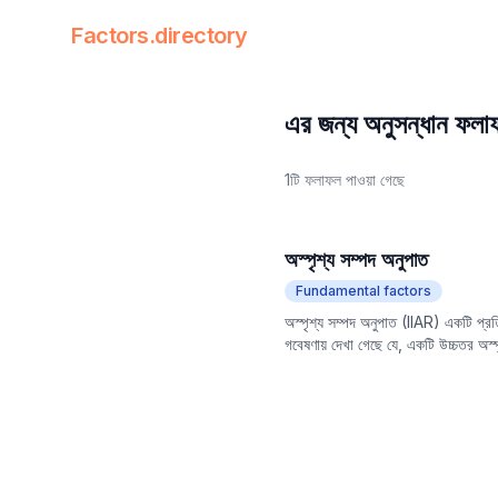
Factors.directory
Factors Directory
Quantitative Trading Factors
এর জন্য অনুসন্ধান ফল
1টি ফলাফল পাওয়া গেছে
অস্পৃশ্য সম্পদ অনুপাত
Fundamental factors
অস্পৃশ্য সম্পদ অনুপাত (IIAR) একটি প্রতি
গবেষণায় দেখা গেছে যে, একটি উচ্চতর অস্পৃ
প্রতিযোগিতামূলক সুবিধা কম ধরা কারণে হতে 
নির্দেশ করে যে একটি কোম্পানির দীর্ঘমেয়াদ
সুযোগগুলি সনাক্ত করতে এবং অতিরিক্ত রি