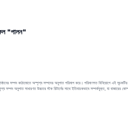
াফল "পালন"
ষ্ঠানের সম্পদ কাঠামোতে অস্পৃশ্য সম্পদের অনুপাত পরিমাপ করে। পরিমাণগত বিনিয়োগে এই সূচকটির গুর
শ্য সম্পদ অনুপাত সাধারণত উচ্চতর স্টক রিটার্নের সাথে ইতিবাচকভাবে সম্পর্কযুক্ত, যা বাজারের কোম্
পারে। এছাড়াও, এই ফ্যাক্টরটিকে কোম্পানির ভবিষ্যতের মোট মুনাফা মার্জিন বৃদ্ধির একটি কার্যকর ভবি
ী লাভজনকতায় অস্পৃশ্য সম্পদ একটি গুরুত্বপূর্ণ ভূমিকা
পালন
করে। এই সূচকটি বিশ্লেষণ করে, বিনিয়োগক
টার্ন অর্জন করতে সহায়তা পেতে পারেন।