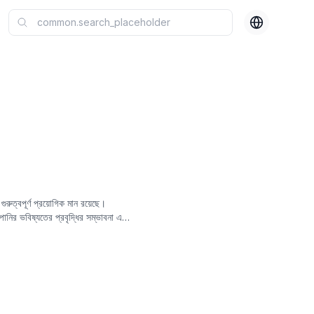
ুত্বপূর্ণ প্রয়োগিক মান রয়েছে।
পানির ভবিষ্যতের প্রবৃদ্ধির সম্ভাবনা এবং
ষ্যদ্বাণী হিসাবে বিবেচনা করা হয়, যা
ারীরা বাজারে সম্ভাব্য ভুল মূল্যের