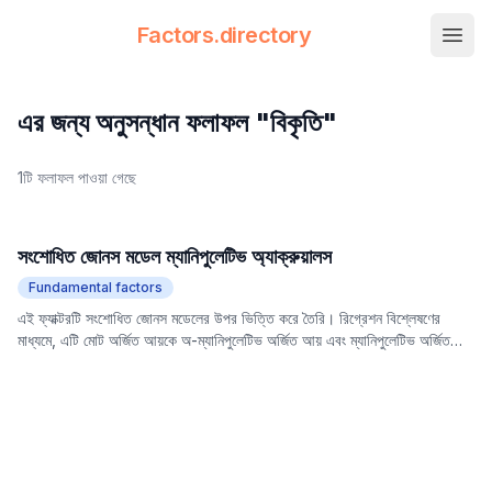
Factors.directory
nav.
Factors Directory
Quantitative Trading Factors
এর জন্য অনুসন্ধান ফলাফল "বিকৃতি"
1টি ফলাফল পাওয়া গেছে
সংশোধিত জোনস মডেল ম্যানিপুলেটিভ অ্যাক্রুয়ালস
Fundamental factors
এই ফ্যাক্টরটি সংশোধিত জোনস মডেলের উপর ভিত্তি করে তৈরি। রিগ্রেশন বিশ্লেষণের
মাধ্যমে, এটি মোট অর্জিত আয়কে অ-ম্যানিপুলেটিভ অর্জিত আয় এবং ম্যানিপুলেটিভ অর্জিত
আয়ে বিভক্ত করে। ম্যানিপুলেটিভ অর্জিত আয়কে নির্দিষ্ট উদ্দেশ্য সাধনের জন্য উদ্যোগগুলির
দ্বারা আয় ব্যবস্থাপনার ফলাফল হিসাবে বিবেচনা করা হয়, যা উপার্জনের গুণমানের সম্ভাব্য
ঝুঁকিকে প্রতিফলিত করে। উচ্চতর ম্যানিপুলেটিভ অর্জিত আয় সাধারণত কম উপার্জনের গুণমান
এবং সম্ভাব্য আর্থিক প্রতিবেদনের
বিকৃতি
নির্দেশ করে।