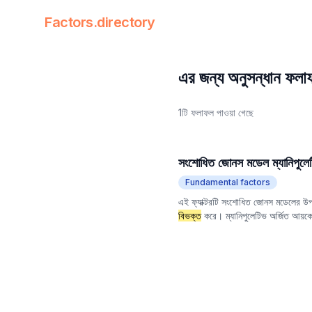
Factors.directory
Factors Directory
Quantitative Trading Factors
এর জন্য অনুসন্ধান ফল
1টি ফলাফল পাওয়া গেছে
সংশোধিত জোনস মডেল ম্যানিপুলেটি
Fundamental factors
এই ফ্যাক্টরটি সংশোধিত জোনস মডেলের উপর 
বিভক্ত
করে। ম্যানিপুলেটিভ অর্জিত আয়কে নি
প্রতিফলিত করে। উচ্চতর ম্যানিপুলেটিভ অর্