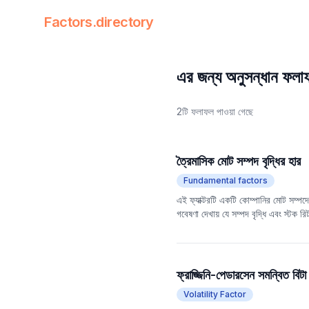
Factors.directory
Factors Directory
Quantitative Trading Factors
এর জন্য অনুসন্ধান ফলা
2টি ফলাফল পাওয়া গেছে
ত্রৈমাসিক মোট সম্পদ বৃদ্ধির হার
Fundamental factors
এই ফ্যাক্টরটি একটি কোম্পানির মোট সম্পদে
গবেষণা দেখায় যে সম্পদ বৃদ্ধি এবং স্টক রি
রাখে, যা অতিরিক্ত বিনিয়োগ বা সম্পদ বি
কোম্পানির সম্প্রসারণের ক্ষমতা এবং বাজার
ফ্রাজ্জিনি-পেডারসেন সমন্বিত বিটা
Volatility Factor