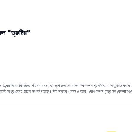
ফল "ত্রুটির"
র ত্রৈমাসিক পরিবর্তনের পরিমাপ করে, যা স্বল্প মেয়াদে কোম্পানির সম্পদ প্রসারিত বা সঙ্কুচিত ক
টার্নের মধ্যে একটি জটিল সম্পর্ক রয়েছে। দীর্ঘ সময়ের (যেমন ৫ বছর) বেশি সম্পদ বৃদ্ধি সহ কোম্পানিগ
তরণে
ত্রুটির
সাথে সম্পর্কিত হতে পারে। কম সময়ের (যেমন একটি ত্রৈমাসিক বা বছর) সম্পদ বৃদ্ধি ইতিব
ের বৃদ্ধির প্রত্যাশাকে প্রতিফলিত করতে পারে।