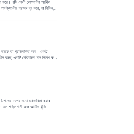
 করে। এটি একটি কোম্পানির আর্থিক
ার্থক্যগুলির প্রভাব দূর করে, যা বিভিন্ন
দেশ করতে পারে, তবে এটি কোম্পানির
িত হয়েছে তা প্রতিফলিত করে। একটি
ুখীন হচ্ছে; একটি নেতিবাচক মান নির্দেশ করে
তিহাসিক পরীক্ষায় দেখা গেছে যে এই
র ভবিষ্যতের উপার্জনের সাথে একটি নেতিবাচক
্ষিক বা ত্রৈমাসিক হয়, তখন ফ্যাক্টরটির
ে পারে। অতএব, এই ফ্যাক্টরটি ব্যবহার করার
্টরগুলির সংমিশ্রণে ব্যবহারের দিকে মনোযোগ
 পরিশোধের চাপের সাথে মোকাবিলা করার
মতা তত শক্তিশালী এবং আর্থিক ঝুঁকি