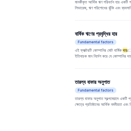
মানকীকৃত আর্থিক ঋণ পরিবর্তন হার একটি প
লিভারেজ, ঋণ পরিশোধের ঝুঁকি এবং ব্যবসায়ি
আকারের কোম্পানিগুলির মধ্যে ঋণের পরিবর্ত
আগ্রাসী সম্প্রসারণ কৌশল বা সম্ভাব্য
বার্ষিক ঋণের প্রবৃদ্ধির হার
Fundamental factors
এই ফ্যাক্টরটি কোম্পানির মোট বার্ষিক
দায়
ের
ইতিবাচক মান নির্দেশ করে যে কোম্পানির দায
যে দায় সংকুচিত হয়েছে, যা বোঝাতে পারে 
ফ্যাক্টর এবং ভবিষ্যতের উপার্জনের মধ্যে 
সম্পর্ক থাকে, অর্থাৎ, যে কোম্পানিগুলির ঋণ
ভবিষ্যতের উপার্জনের সাথে একটি ইতিবাচক সম
তারল্য বাফার অনুপাত
সময়, পরিসংখ্যানগত ব্যবধান এবং কোম্পানির
Fundamental factors
দেওয়া উচিত।
তারল্য বাফার অনুপাত স্বল্পমেয়াদে একটি 
ক্ষেত্রে প্রতিষ্ঠানের আর্থিক নমনীয়তা এব
তুলনামূলকভাবে কম।