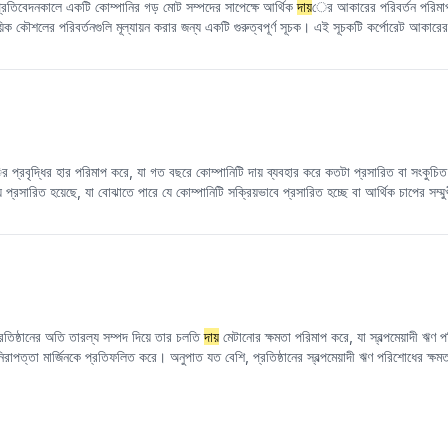
্রতিবেদনকালে একটি কোম্পানির গড় মোট সম্পদের সাপেক্ষে আর্থিক
দায়
ের আকারের পরিবর্তন পরিমাপ
ক কৌশলের পরিবর্তনগুলি মূল্যায়ন করার জন্য একটি গুরুত্বপূর্ণ সূচক। এই সূচকটি কর্পোরেট আকারের প
নগুলিকে তুলনীয় করে তোলে। উচ্চতর পরিবর্তনের হার একটি কোম্পানির আর্থিক লিভারেজের বৃদ্ধি নির্
 ঋণ পরিশোধের চাপও প্রতিফলিত করতে পারে এবং এর বিপরীতও হতে পারে।
 প্রবৃদ্ধির হার পরিমাপ করে, যা গত বছরে কোম্পানিটি দায় ব্যবহার করে কতটা প্রসারিত বা সংকুচ
় প্রসারিত হয়েছে, যা বোঝাতে পারে যে কোম্পানিটি সক্রিয়ভাবে প্রসারিত হচ্ছে বা আর্থিক চাপের সম্ম
যে কোম্পানির ঋণ পরিশোধের ক্ষমতা বেড়েছে বা এর অর্থায়ন কার্যক্রম কমে গেছে। এ-শেয়ার বাজারের ঐ
সম্পর্ক তুলনামূলকভাবে জটিল। যখন পরিসংখ্যানগত ব্যবধান পাঁচ বছরের মতো দীর্ঘ হয়, তখন ফ্যাক্টরটি
ের প্রবৃদ্ধি খুব দ্রুত, তাদের ভবিষ্যতের উপার্জন খারাপ হতে পারে; এবং যখন পরিসংখ্যানগত ব্যবধান বার
্পর্ক থাকে, অর্থাৎ, মাঝারি ঋণ বৃদ্ধি কোম্পানির ভবিষ্যতের উপার্জন বৃদ্ধির সম্ভাবনা নির্দেশ করত
 আর্থিক অবস্থা এবং ভবিষ্যতের উন্নয়নের সম্ভাবনা সম্পূর্ণরূপে বিশ্লেষণ করার জন্য অন্যান্য ফ্যাক
প্রতিষ্ঠানের অতি তারল্য সম্পদ দিয়ে তার চলতি
দায়
মেটানোর ক্ষমতা পরিমাপ করে, যা স্বল্পমেয়াদী ঋণ
ং নিরাপত্তা মার্জিনকে প্রতিফলিত করে। অনুপাত যত বেশি, প্রতিষ্ঠানের স্বল্পমেয়াদী ঋণ পরিশোধের ক্ষ