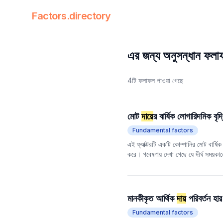
Factors.directory
Factors Directory
Quantitative Trading Factors
এর জন্য অনুসন্ধান ফল
4টি ফলাফল পাওয়া গেছে
মোট
দায়
ের বার্ষিক লোগারিদমিক বৃদ্
Fundamental factors
এই ফ্যাক্টরটি একটি কোম্পানির মোট বার্ষি
করে। গবেষণায় দেখা গেছে যে দীর্ঘ সময়কাল
পরিচিত। স্বল্প সময়ের মধ্যে (যেমন বার্ষ
জন্য বিভিন্ন সময় স্কেলের উপর ভিত্তি ক
মানকীকৃত আর্থিক
দায়
পরিবর্তন হার
Fundamental factors