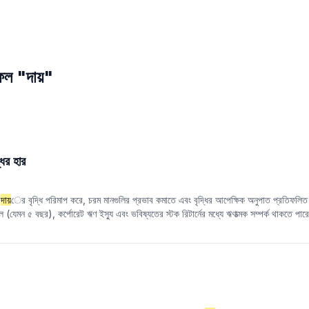
াফল "দায়"
ধির হার
ক
দায়
ের বৃদ্ধি পরিমাপ করে, চরম মানগুলির প্রভাব কমাতে এবং বৃদ্ধির আপেক্ষিক অনুপাত প্রতিফলিত
ে (যেমন ৫ বছর), কর্পোরেট ঋণ ইস্যু এবং ভবিষ্যতের স্টক রিটার্নের মধ্যে ঋণাত্মক সম্পর্ক থাকতে পারে
িক বা ত্রৈমাসিক), দুটির মধ্যে ইতিবাচক সম্পর্ক থাকতে পারে। এটি কর্পোরেট ঋণ অর্থায়ন আচরণের বাজা
রে বিশ্লেষণের প্রয়োজন।