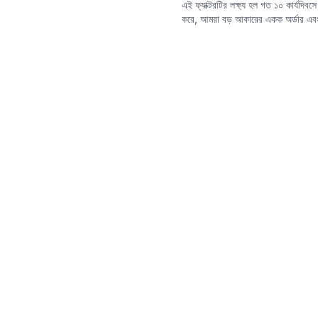
এই ফ্যাক্টরটির লক্ষ্য হল গত ১০ কার্যদিবস
করে, আমরা বড় আকারের একক অর্ডার এবং আর
পারি। এই ফ্যাক্টরটি সরাসরি তথাকথিত স্মার্ট
পরোক্ষভাবে প্রতিফলিত করে।