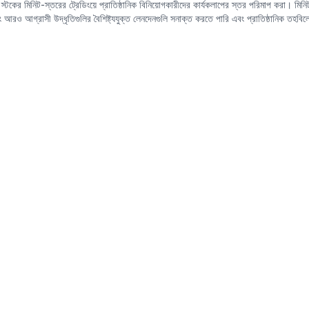
ে স্টকের মিনিট-স্তরের ট্রেডিংয়ে প্রাতিষ্ঠানিক বিনিয়োগকারীদের কার্যকলাপের স্তর পরিমাপ করা। মি
ও আগ্রাসী উদ্ধৃতিগুলির বৈশিষ্ট্যযুক্ত লেনদেনগুলি সনাক্ত করতে পারি এবং প্রাতিষ্ঠানিক তহবিল
 মানি ট্র্যাক করে না, তবে নির্দিষ্ট ট্রেডিং আচরণের
ধরণ
গুলি ক্যাপচার করে প্রাতিষ্ঠানিক বিনিয়োগকারী