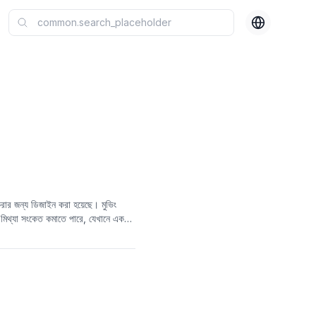
 করার জন্য ডিজাইন করা হয়েছে। মুভিং
িথ্যা সংকেত কমাতে পারে, যেখানে একটি
ূচক নির্বাচন করতে সাহায্য করতে পারে।
ষিক শক্তি সূচক (RSI)-এর মতো অস্থিরতা
োগফল) এর অনুপাত মূল্যায়ন করে বাজার