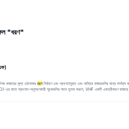
াফল "ধরণ"
চএফ)
দেশক বাজারের মূল্য ওঠানামার
ধরণ
নির্ধারণ এবং প্রবণতাযুক্ত এবং অস্থির বাজারগুলির মধ্যে পার্থক্য
)-এর মতো প্রবণতা-অনুসরণকারী সূচকগুলির সাথে তুলনা করলে, VHF একটি একত্রীকরণ বাজারে ম
্রবণতার শক্তি আলাদা করতে পারে এবং বিনিয়োগকারীদের উপযুক্ত ট্রেডিং কৌশল বা প্রযুক্তিগত স
MACD-এর মতো প্রবণতা-অনুসরণকারী সূচক ব্যবহার করা যেতে পারে; একটি অস্থির বাজারে, আপেক্
ম্ব মূল্য ওঠানামা (অর্থাৎ মূল্য পরিসীমা) এবং অনুভূমিক মূল্য ওঠানামা (অর্থাৎ মূল্য পরিবর্তনের য
না তা নির্ধারণ করে।