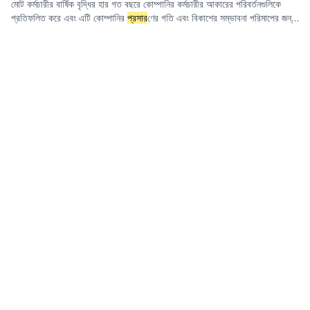
মোট কর্মচারীর বার্ষিক বৃদ্ধির হার গত বছরে কোম্পানির কর্মচারীর আকারের পরিবর্তনগুলিকে
প্রতিফলিত করে এবং এটি কোম্পানির
প্রসার
ণের গতি এবং বিকাশের সম্ভাবনা পরিমাপের জন্য
একটি গুরুত্বপূর্ণ সূচক। এই সূচকের অভিজ্ঞতামূলক গবেষণা দেখায় যে, কর্মচারীর বৃদ্ধির হার
বেশি হলে ভবিষ্যতের স্টক রিটার্নে আপেক্ষিক হ্রাস হতে পারে, যা অতিরিক্ত
প্রসার
এবং
হ্রাসকৃত ব্যবস্থাপনা দক্ষতার মতো কারণগুলির সাথে সম্পর্কিত হতে পারে। এই ফ্যাক্টরটি
গ্রোথ রিভার্সাল ফ্যাক্টরের অন্তর্গত এবং সরাসরি লং ফ্যাক্টর হিসাবে ব্যবহার করা উচিত নয়।