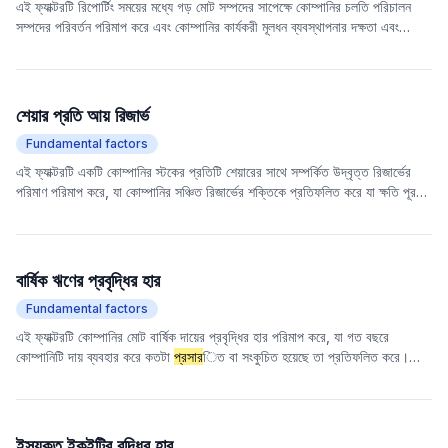
এই ফ্যাক্টরটি রিপোর্টিং সময়ের মধ্যে গড় মোট সম্পদের সাপেক্ষে কোম্পানির চলতি পরিচালন
সম্পদের পরিবর্তন পরিমাপ করে এবং কোম্পানির কার্যকরী মূলধন ব্যবস্থাপনার দক্ষতা এবং
স্বল্পমেয়াদী সম্পদ বরাদ্দকরণ কৌশলের পরিবর্তনগুলি ধারণ করার লক্ষ্য রাখে। পরিবর্তনের উচ্চ
হার কোম্পানির ব্যবসার সম্
প্রসার
ণ, বাজারের চাহিদার পরিবর্তন বা সম্পদ ব্যবস্থাপনার দক্ষতা
সমন্বয়ের ইঙ্গিত দিতে পারে।
শেয়ার প্রতি আয় রিজার্ভ
Fundamental factors
এই ফ্যাক্টরটি একটি কোম্পানির স্টকের প্রতিটি শেয়ারের সাথে সম্পর্কিত উদ্বৃত্ত রিজার্ভের
পরিমাণ পরিমাপ করে, যা কোম্পানির সঞ্চিত রিজার্ভের শক্তিকে প্রতিফলিত করে যা ক্ষতি পূরণ,
মূলধন স্থানান্তর বা লভ্যাংশ বিতরণের জন্য ব্যবহার করা যেতে পারে। একটি শেয়ার প্রতি
নির্দেশক হিসাবে, এটি বিনিয়োগকারীদের হোল্ডিংয়ের সম্ভাব্য মূল্য এবং কোম্পানির ভবিষ্যৎ
মূলধন পরিচালনার ক্ষমতা মূল্যায়ন করতে সাহায্য করে এবং পরোক্ষভাবে কোম্পানির স্থিতিশীলতা
এবং বিকাশের সম্ভাবনা প্রতিফলিত করে। সাধারণত শেয়ার প্রতি উচ্চ উদ্বৃত্ত রিজার্ভ নির্দেশ
বার্ষিক ঋণের প্রবৃদ্ধির হার
করে যে কোম্পানির ঝুঁকি প্রতিরোধের ক্ষমতা বেশি এবং ভবিষ্যতে সম্
প্রসার
ণের সম্ভাবনা
Fundamental factors
রয়েছে।
এই ফ্যাক্টরটি কোম্পানির মোট বার্ষিক দায়ের প্রবৃদ্ধির হার পরিমাপ করে, যা গত বছরে
কোম্পানিটি দায় ব্যবহার করে কতটা
প্রসার
িত বা সংকুচিত হয়েছে তা প্রতিফলিত করে।
একটি ইতিবাচক মান নির্দেশ করে যে কোম্পানির দায়
প্রসার
িত হয়েছে, যা বোঝাতে পারে যে
কোম্পানিটি সক্রিয়ভাবে
প্রসার
িত হচ্ছে বা আর্থিক চাপের সম্মুখীন হচ্ছে; একটি নেতিবাচক
মান নির্দেশ করে যে দায় সংকুচিত হয়েছে, যা বোঝাতে পারে যে কোম্পানির ঋণ পরিশোধের ক্ষমতা
বেড়েছে বা এর অর্থায়ন কার্যক্রম কমে গেছে। এ-শেয়ার বাজারের ঐতিহাসিক পরীক্ষায় দেখা
ইস্যুকৃত ইকুইটির বৃদ্ধির হার