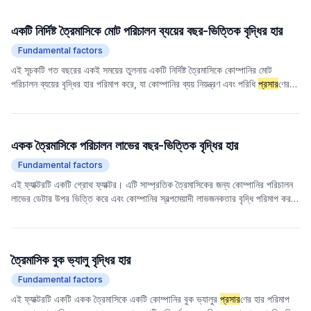
অনুপাত যত বেশি, কোম্পানি তত বেশি ঋণ ব্যবহার করে কাজ করে এবং আর্থিক ঝুঁকি তত বেশি;
বিপরীতভাবে, অনুপাত যত কম, আর্থিক ঝুঁকি তত কম, তবে এর অর্থ এও হতে পারে যে
একটি নির্দিষ্ট ত্রৈমাসিকে মোট পরিচালন ব্যয়ের বছর-ভিত্তিক বৃদ্ধির হার
কোম্পানি আর্থিক লিভারেজ ব্যবহার করে
প্রসার
িত করার সুযোগটি হাতছাড়া করেছে।
Fundamental factors
এই সূচকটি গত বছরের একই সময়ের তুলনায় একটি নির্দিষ্ট ত্রৈমাসিকে কোম্পানির মোট
পরিচালন ব্যয়ের বৃদ্ধির হার পরিমাপ করে, যা কোম্পানির ব্যয় নিয়ন্ত্রণ এবং পরিধি
প্রসার
ণের
সম্মিলিত প্রভাবকে প্রতিফলিত করে। একটি ইতিবাচক মান ব্যয়ের বৃদ্ধি নির্দেশ করে, যেখানে
একটি ঋণাত্মক মান ব্যয়ের হ্রাস নির্দেশ করে।
একক ত্রৈমাসিকে পরিচালন লাভের বছর-ভিত্তিক বৃদ্ধির হার
Fundamental factors
এই ফ্যাক্টরটি একটি গ্রোথ ফ্যাক্টর। এটি সাম্প্রতিক ত্রৈমাসিকের জন্য কোম্পানির পরিচালন
লাভের ডেটার উপর ভিত্তি করে এবং কোম্পানির স্বল্পমেয়াদী লাভজনকতার বৃদ্ধি পরিমাপ করতে
গত বছরের একই সময়ের তুলনায় এর বৃদ্ধির হার গণনা করে। বছর-ভিত্তিক বৃদ্ধির হার পরীক্ষা
করে, মৌসুমী কারণগুলির প্রভাব দূর করা যেতে পারে যাতে কোম্পানির লাভজনকতার পরিবর্তনের
প্রকৃত প্রবণতা আরও সঠিকভাবে প্রতিফলিত হয়। পরিচালন লাভে উচ্চ প্রবৃদ্ধি সাধারণত
একটি কোম্পানির ব্যবসার দ্রুত সম্
প্রসার
ণ এবং লাভজনকতার উন্নতি নির্দেশ করে এবং স্টক
ত্রৈমাসিক বুক ভ্যালু বৃদ্ধির হার
বিনিয়োগে এটি একটি গুরুত্বপূর্ণ রেফারেন্স সূচক।
Fundamental factors
এই ফ্যাক্টরটি একটি একক ত্রৈমাসিকে একটি কোম্পানির বুক ভ্যালুর
প্রসার
ণের হার পরিমাপ