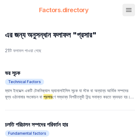
Factors.directory
nav.
Factors Directory
Quantitative Trading Factors
এর জন্য অনুসন্ধান ফলাফল "প্রসার"
21টি ফলাফল পাওয়া গেছে
ভর সূচক
Technical Factors
ম্যাস ইনডেক্স একটি টেকনিক্যাল অ্যানালাইসিস সূচক যা স্টক বা অন্যান্য আর্থিক সম্পদের
মূল্য ওঠানামার সংকোচন বা
প্রসার
ণে সম্ভাব্য বিপরীতমুখী বিন্দু সনাক্ত করতে ব্যবহৃত হয়।
সূচকটি বাজারের গতি কমে যাওয়া বা বৃদ্ধির লক্ষণগুলি ক্যাপচার করতে মূল্য ওঠানামার বিস্তার
এবং তাদের মসৃণ পরিবর্তন পরিমাপ করে, যার মাধ্যমে প্রবণতা বিপরীত হওয়ার সম্ভাবনা অনুমান
করা যায়। এটি বিশেষ করে দামের দ্রুত বৃদ্ধি বা হ্রাসের পরে সম্ভাব্য পুলব্যাক বা রিবাউন্ড
সুযোগগুলি সনাক্ত করার জন্য উপযুক্ত।
চলতি পরিচালন সম্পদের পরিবর্তন হার
Fundamental factors