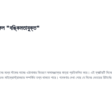
ফল "বঙ্কিমতাযুক্ত"
ের মধ্যে স্টকের দামের ওঠানামার বিতরণে অসামঞ্জস্যের মাত্রা প্রতিফলিত করে। এই ফ্যাক্টরটি দিনের ভে
ং মাইক্রোস্ট্রাকচার সম্পর্কিত তথ্য থাকতে পারে। গবেষণায় দেখা গেছে যে দিনের ভেতরের রিটার্নের ব
ছে, অর্থাৎ, কম দিনের ভেতরের রিটার্নের
বঙ্কিমতাযুক্ত
স্টকগুলি ভবিষ্যতে আরও ভাল পারফর্ম করতে পা