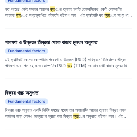
Fundamental factors
গত বছরের একই সময়ের আয়কর
ব্যয়
ের তুলনায় চলতি ত্রৈমাসিকের একটি কোম্পানির
আয়কর
ব্যয়
ের অপ্রত্যাশিত পরিবর্তন পরিমাপ করে। এই ফ্যাক্টরটি কর
ব্যয়
ের মধ্যে থাকা
একটি কোম্পানির লাভজনকতা সম্পর্কে অপ্রত্যাশিত তথ্য ক্যাপচার করার জন্য ডিজাইন করা
হয়েছে।
গবেষণা ও উন্নয়ন তীব্রতা থেকে বাজার মূলধন অনুপাত
Fundamental factors
এই ফ্যাক্টরটি কোনও কোম্পানির গবেষণা ও উন্নয়ন (R&D) কার্যক্রমে বিনিয়োগের তীব্রতা
পরিমাপ করে, গত ১২ মাসে কোম্পানির R&D
ব্যয়
(TTM) কে তার মোট বাজার মূলধন দিয়ে
ভাগ করে। এই অনুপাত উদ্ভাবন এবং ভবিষ্যতের বৃদ্ধিতে কোম্পানির বিনিয়োগকে প্রতিফলিত
করে এবং এটি বাজার মূল্যের সাপেক্ষে একটি কোম্পানির R&D বিনিয়োগের আপেক্ষিক স্তরের
একটি নির্দেশক।
বিক্রয় খরচ অনুপাত
Fundamental factors
বিক্রয় খরচ অনুপাত একটি নির্দিষ্ট সময়ের মধ্যে তার অপারেটিং আয়ের তুলনায় বিক্রয় লক্ষ্য
অর্জনের জন্য কোনও উদ্যোগের দ্বারা করা বিক্রয়
ব্যয়
ের অনুপাত পরিমাপ করে। এই
সূচকটি কোনও উদ্যোগের বিক্রয় কার্যক্রমের
ব্যয়
নিয়ন্ত্রণ দক্ষতা প্রতিফলিত করে। মান যত
কম, বিক্রয় লিঙ্কে উদ্যোগের
ব্যয়
নিয়ন্ত্রণ ক্ষমতা তত বেশি এবং এর লাভজনকতা তত বেশি।
তবে, শিল্প বৈশিষ্ট্যের সাথে মিলিয়ে এটি বিশ্লেষণ করা দরকার। অতিরিক্ত কম বিক্রয় খরচ