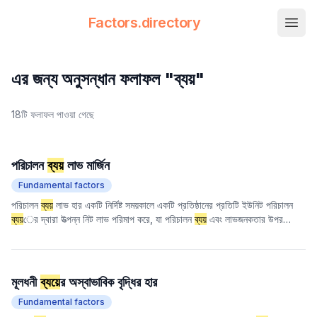
Factors.directory
nav.
Factors Directory
Quantitative Trading Factors
এর জন্য অনুসন্ধান ফলাফল "ব্যয়"
18টি ফলাফল পাওয়া গেছে
পরিচালন
ব্যয়
লাভ মার্জিন
Fundamental factors
পরিচালন
ব্যয়
লাভ হার একটি নির্দিষ্ট সময়কালে একটি প্রতিষ্ঠানের প্রতিটি ইউনিট পরিচালন
ব্যয়
ের দ্বারা উত্পন্ন নিট লাভ পরিমাপ করে, যা পরিচালন
ব্যয়
এবং লাভজনকতার উপর
প্রতিষ্ঠানের নিয়ন্ত্রণের দক্ষতা প্রতিফলিত করে। সূচক যত বেশি, পরিচালন
ব্যয়
নিয়ন্ত্রণের
প্রেক্ষাপটে প্রতিষ্ঠানের লাভ তৈরির ক্ষমতা তত বেশি এবং সামগ্রিক পরিচালন দক্ষতা তত ভাল।
এই সূচকটি কর্পোরেট লাভের গুণমান মূল্যায়নের জন্য একটি গুরুত্বপূর্ণ রেফারেন্স, বিশেষ করে
তুলনামূলকভাবে স্থিতিশীল
ব্যয়
ের কাঠামোযুক্ত শিল্পগুলি বিশ্লেষণের জন্য।
মূলধনী
ব্যয়
ের অস্বাভাবিক বৃদ্ধির হার
Fundamental factors