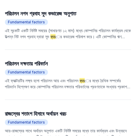
ব্যয়
নিয়ন্ত্রণ দক্ষতা এবং লাভজনকতা প্রতিফলিত করে।
পরিচালন নগদ প্রবাহ সুদ কভারেজ অনুপাত
Fundamental factors
এই সূচকটি একটি নির্দিষ্ট সময়ের (সাধারণত ১২ মাস) মধ্যে কোম্পানির পরিচালন কার্যক্রম থেকে
উত্পন্ন নিট নগদ প্রবাহ দ্বারা সুদ
ব্যয়
ের কভারেজ পরিমাপ করে। এটি কোম্পানির ঋণ
পরিশোধের ক্ষমতা, বিশেষ করে সুদ পরিশোধের ক্ষমতা মূল্যায়নের জন্য একটি গুরুত্বপূর্ণ সূচক।
মান যত বেশি, পরিচালন কার্যক্রম থেকে উত্পন্ন নগদ প্রবাহের উপর নির্ভর করে সুদ পরিশোধ
করার কোম্পানির ক্ষমতা তত বেশি এবং আর্থিক ঝুঁকি তত কম।
পরিচালন দক্ষতায় পরিবর্তন
Fundamental factors
এই ফ্যাক্টরটির লক্ষ্য হলো পরিচালন আয় এবং পরিচালন
ব্যয়
ের মধ্যে রৈখিক সম্পর্কের
পরিবর্তন বিশ্লেষণ করে কোম্পানির পরিচালন দক্ষতার পরিবর্তনের প্রবণতাকে সংখ্যায় প্রকাশ
করা। বিশেষভাবে, একটি রিগ্রেশন মডেলের মাধ্যমে ঐতিহাসিক পরিচালন আয় এবং পরিচালন
ব্যয়
ের মধ্যে সম্পর্ক স্থাপন করা হয় এবং পরিচালন দক্ষতার পরিবর্তনের নির্দেশক হিসাবে
সর্বশেষ অবশিষ্ট মানটি বের করা হয়। ধনাত্মক অবশিষ্ট পরিচালন দক্ষতার উন্নতি নির্দেশ করে,
যেখানে ঋণাত্মক অবশিষ্ট পরিচালন দক্ষতার হ্রাস নির্দেশ করে। অবশিষ্টের পরম মান দক্ষতার
রাজস্বের শতাংশ হিসাবে অর্থায়ন খরচ
পরিবর্তনের মাত্রা প্রতিফলিত করে।
Fundamental factors
আয়-রাজস্বের সাথে অর্থায়ন অনুপাত একটি নির্দিষ্ট সময়ের মধ্যে তার কার্যক্রম এবং উন্নয়নে