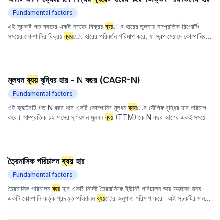
Fundamental factors
এই সূচকটি গত বছরের একই সময়ের বিক্রয়
ব্যয়
ের হারের তুলনায় সাম্প্রতিক রিপোর্টিং
সময়ের কোম্পানির বিক্রয়
ব্যয়
ের হারের পরিবর্তন পরিমাপ করে, যা স্বল্প মেয়াদে কোম্পানির
ব্যয়
নিয়ন্ত্রণ এবং কর্মদক্ষতার পরিবর্তনশীল প্রবণতা প্রতিফলিত করে।
মূলধন
ব্যয়
বৃদ্ধির হার - N বছর (CAGR-N)
Fundamental factors
এই ফ্যাক্টরটি গত N বছর ধরে একটি কোম্পানির মূলধন
ব্যয়
ের যৌগিক বৃদ্ধির হার পরিমাপ
করে। সাম্প্রতিক ১২ মাসের ঘূর্ণায়মান মূলধন
ব্যয়
(TTM) কে N বছর আগের একই সময়ের
মূলধন
ব্যয়
ের স্তরের সাথে তুলনা করে, কোম্পানির মূলধন বিনিয়োগের গতিশীলতা এবং
সম্প্রসারণের শক্তি মূল্যায়ন করা হয়। এই ফ্যাক্টরটি কোম্পানির দীর্ঘমেয়াদী মূলধন বিনিয়োগের
পরিবর্তনশীল প্রবণতাকে প্রতিফলিত করে এবং কোম্পানির প্রবৃদ্ধি ও ভবিষ্যতের উন্নয়নের
সম্ভাবনা পরিমাপ করতে ব্যবহার করা যেতে পারে।
ত্রৈমাসিক পরিচালন
ব্যয়
হার
Fundamental factors
ত্রৈমাসিক পরিচালন
ব্যয়
হার একটি নির্দিষ্ট ত্রৈমাসিকে ইউনিট পরিচালন আয় অর্জনের জন্য
একটি কোম্পানি কর্তৃক প্রদত্ত পরিচালন
ব্যয়
ের অনুপাত পরিমাপ করে। এই সূচকটির মান
যত কম, কোম্পানি তত বেশি দক্ষতার সাথে খরচ নিয়ন্ত্রণে সক্ষম এবং বাজারে এর পণ্য বা
পরিষেবাগুলি তত বেশি লাভজনক। এই সূচকটি একটি নির্দিষ্ট সময়ের মধ্যে একটি কোম্পানির