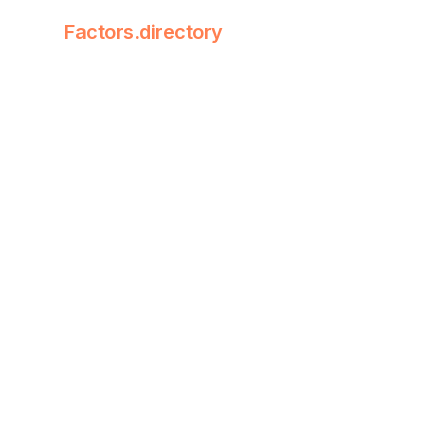
Factors.directory
Factors Dire
Quantitative
基础面因
fact
规模
其中，