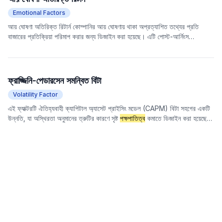
হয়। রিগ্রেশন থেকে প্রাপ্ত অবশিষ্টটি হল বিশ্লেষক কভারেজ অবশিষ্ট। এই অবশিষ্টটি মৌলিক
Emotional Factors
প্রত্যাশার অতিরিক্ত বিশ্লেষক কভারেজের অংশকে প্রতিফলিত করে, যাতে বিশ্লেষক নির্বাচন
পক্ষপাতিত্ব
ের মতো আচরণগত তথ্য থাকতে পারে এবং এটি স্টক অতিরিক্ত রিটার্নের সাথে
আয় ঘোষণা অতিরিক্ত রিটার্ন কোম্পানির আয় ঘোষণায় থাকা অপ্রত্যাশিত তথ্যের প্রতি
সম্পর্কযুক্ত।
বাজারের প্রতিক্রিয়া পরিমাপ করার জন্য ডিজাইন করা হয়েছে। এটি পোস্ট-আর্নিংস
অ্যানাউন্সমেন্ট ড্রিফট (PEAD) প্রভাবের একটি পরিমাণগত নির্দেশক। এই ফ্যাক্টরটি তথ্য
বৈষম্য বা বিনিয়োগকারীর আচরণগত
পক্ষপাতিত্ব
ের কারণে আয় ঘোষণার পরে শেয়ারের দামের
ক্রমাগত সমন্বয়কে ক্যাপচার করে।
ফ্রাজ্জিনি-পেডারসেন সমন্বিত বিটা
Volatility Factor
এই ফ্যাক্টরটি ঐতিহ্যবাহী ক্যাপিটাল অ্যাসেট প্রাইসিং মডেল (CAPM) বিটা সহগের একটি
উন্নতি, যা অস্থিরতা অনুমানের ত্রুটির কারণে সৃষ্ট
পক্ষপাতিত্ব
কমাতে ডিজাইন করা হয়েছে।
ফ্রাজ্জিনি-পেডারসেন সমন্বিত বিটা স্টক এবং বাজারের রিটার্ন অস্থিরতার অনুমানে ত্রুটিগুলি
বিবেচনা করে, যার ফলে আরও শক্তিশালী ঝুঁকি পরিমাপ প্রদান করে।