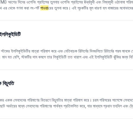
TMI) আগের দিনের ওপেনিং প্রাইসের তুলনায় ওপেনিং প্রাইসের ঊর্ধ্বমুখী এবং নিম্নমুখী ওঠানামা পর
থে এর থেকে গণনা করা লং-শর্ট
পাওয়া
রের তুলনা করে। এই সূচকটির মূল ধারণা হল বাজারের মনোভাবের 
়তা করতে ওপেনিং প্রাইসের ওঠানামা ব্যবহার করা। DTMI সূচকের মান -1 এবং +1 এর মধ্যে ওঠানামা
িশালী এবং -1 এর যত কাছাকাছি, শর্ট পজিশনের জন্য বাজারের মনোভাব তত শক্তিশালী। সাধারণভ
চনা করা যেতে পারে এবং +0.5 এর উপরের DTMI সূচককে উচ্চ ঝুঁকিপূর্ণ এলাকা হিসাবে বিবেচনা করা 
, একটি স্পষ্ট ক্রয় এবং বিক্রয় সংকেত তৈরি করা যেতে পারে: যখন DTMI লাইন তার মুভিং এভ
ইললিকুইডিটি
খন DTMI লাইন তার মুভিং এভারেজকে নিচের দিকে ভেদ করে, তখন এটিকে বিক্রির সংকেত হিসাবে বিবে
দে বাজারের লং-শর্ট
পাওয়া
রের তুলনা এবং সম্ভাব্য রিভার্সাল পয়েন্ট নির্ধারণে সহায়তা করতে পারে।
িতে স্টকের ইললিকুইডিটির মাত্রা পরিমাপ করে এবং নেতিবাচক রিটার্নের দিনগুলিতে রিটার্নের পরম মানকে
মান যত বেশি, স্টকটির দাম কমলে তার লিকুইডিটি তত খারাপ এবং এই ইললিকুইডিটি ঝুঁকির জন্য বিনিয
বিচ্যুতি
িনে স্টকের একক লেনদেনের পরিমাণের বিতরণে বিচ্যুতির মাত্রা পরিমাপ করে। চরম পরিসরের সাপেক্ষে ল
ট অর্ডারের মধ্যে লেনদেনের পরিমাণের পার্থক্য প্রতিফলিত করে, যার মাধ্যমে প্রধান তহবিল এবং ট্র