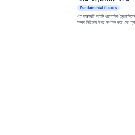
Fundamental factors
এই ফ্যাক্টরটি আটটি ধারাবাহিক ত্রৈমাসিকের
সম্পদ সিরিজের উপর সম্পাদন করে এবং ফ্যাক
করা হয় এবং অবশিষ্ট ত্রৈমাসিক প্রতিবেদনের
ব্যবহার করে। এই পদ্ধতির লক্ষ্য হল ইক্