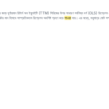
 জন্য ঘূর্ণায়মান রিটার্ন অন ইক্যুইটি (TTM) সিরিজের উপর সাধারণ সর্বনিম্ন বর্গ (OLS) রিগ্রেশন 
্টর মান হিসাবে সাম্প্রতিকতম রিগ্রেশন অবশিষ্ট গ্রহণ করে
পাওয়া
যায়। এর মধ্যে, শুধুমাত্র মোট সম্
 ডেটা (প্রথম ত্রৈমাসিক প্রতিবেদন, অর্ধ-বার্ষিক প্রতিবেদন এবং তৃতীয় ত্রৈমাসিক প্রতিবেদন) পূর্ববর
যুইটির উপর সম্পদের আকারের প্রভাব দূর করা, যাতে এন্টারপ্রাইজের প্রকৃত লাভজনকতা আরও সঠিকভ