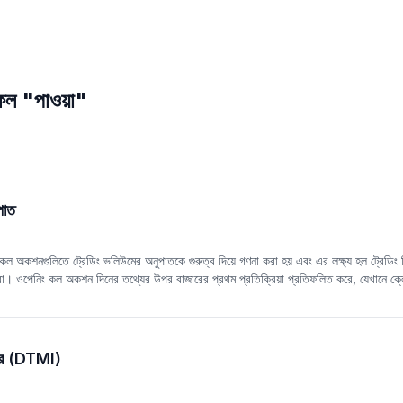
াফল "পাওয়া"
পাত
ল অকশনগুলিতে ট্রেডিং ভলিউমের অনুপাতকে গুরুত্ব দিয়ে গণনা করা হয় এবং এর লক্ষ্য হল ট্রেডিং দিনে
রা। ওপেনিং কল অকশন দিনের তথ্যের উপর বাজারের প্রথম প্রতিক্রিয়া প্রতিফলিত করে, যেখানে ক
া প্রতিফলিত করে। এই ফ্যাক্টরটি এই দুটি গুরুত্বপূর্ণ সময়ের ট্রেডিং আচরণকে ধারণ করে, যার মাধ্যম
়তা করে।
িকেটর (DTMI)