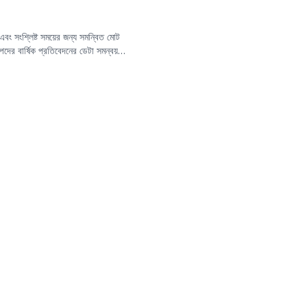
এবং সংশ্লিষ্ট সময়ের জন্য সমন্বিত মোট
পদের বার্ষিক প্রতিবেদনের ডেটা সমন্বয়
্তী বছরের বার্ষিক প্রতিবেদনের ডেটা
াবে পরিমাপ করা যায়।