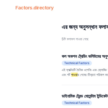
Factors.directory
Factors Directory
Quantitative Trading Factors
এর জন্য অনুসন্ধান ফল
5টি ফলাফল পাওয়া গেছে
কল অকশন ট্রেডিং ভলিউমের অনু
Technical Factors
এই ফ্যাক্টরটি দৈনিক ওপেনিং এবং ক্লোজিং ক
এবং শর্ট
পাওয়া
র গেমের তীব্রতা পরিমাপ ক
সারসংক্ষেপ এবং পরবর্তী লেনদেনের প্রত্যাশ
মেয়াদী মূল্যের প্রবণতা বিচার করতে সহায
ডাইনামিক ট্রেন্ড মোমেন্টাম ইন্ড
Technical Factors