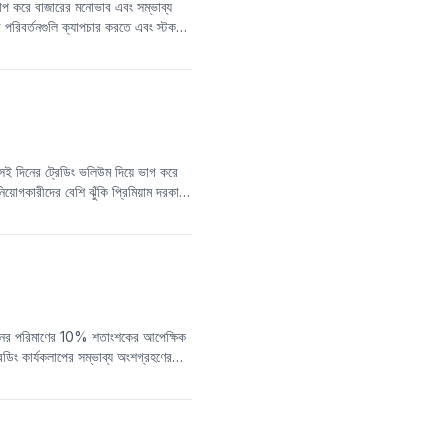
িমাপ করে বাজারের মনোভাব এবং সম্ভাব্য
পরিবর্তনগুলি ক্যাপচার করতে এবং স্টক
 করে। মান +1 এর যত কাছাকাছি, লং
াবে বলতে গেলে, -0.5 এর নিচের DTMI
যেতে পারে। এর মুভিং এভারেজ
ারেজকে উপরের দিকে ভেদ করে, তখন এটিকে
চনা করা হয়। এই সূচকটি ট্রেন্ড-ফলোয়িং
 সেই দিনের ট্রেডিং ভলিউম দিয়ে ভাগ করে
়োগকারীদের বেশি ঝুঁকি প্রিমিয়াম দরকার
েনদেনের পরিমাণের 10% শতাংশকের আপেক্ষিক
েডিং কার্যকলাপের সম্ভাব্য অংশগ্রহণের