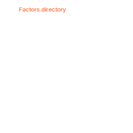
Factors.directory
Factors Dire
Quantitative
技术因子
fact
未成熟
快速随