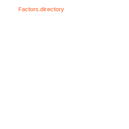
Factors.directory
Factors Dire
Quantitative
基础面因
fact
价格/
该公
解释