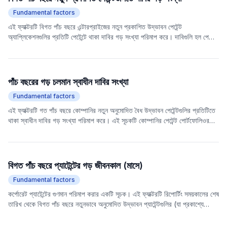
Fundamental factors
এই ফ্যাক্টরটি বিগত পাঁচ বছরে এন্টারপ্রাইজের নতুন প্রকাশিত উদ্ভাবন পেটেন্ট
অ্যাপ্লিকেশনগুলির প্রতিটি পেটেন্টে থাকা দাবির গড় সংখ্যা পরিমাপ করে। দাবিগুলি হল পেটেন্ট
নথির মূল অংশ যা পেটেন্ট সুরক্ষার সুযোগকে সংজ্ঞায়িত করে এবং তাদের সংখ্যা সরাসরি পেটেন্টের
জটিলতা, উদ্ভাবনের বিস্তৃতি এবং সম্ভাব্য বাজার মূল্যকে প্রতিফলিত করে। সাধারণভাবে
বলতে গেলে, যত বেশি দাবি, পেটেন্ট দ্বারা আচ্ছাদিত
প্রযুক্তিগত
সমাধানের সুযোগ তত
বিস্তৃত এবং সম্ভাব্য বাণিজ্যিক মূল্য এবং আইনি সুরক্ষা তত বেশি। এই ফ্যাক্টরটি
পাঁচ বছরের গড় চলমান স্বাধীন দাবির সংখ্যা
এন্টারপ্রাইজের
প্রযুক্তিগত
উদ্ভাবন ক্ষমতা এবং পেটেন্টের গুণমান মূল্যায়ন করতে ব্যবহার করা
Fundamental factors
যেতে পারে।
এই ফ্যাক্টরটি গত পাঁচ বছরে কোম্পানির নতুন অনুমোদিত বৈধ উদ্ভাবন পেটেন্টগুলির প্রতিটিতে
থাকা স্বাধীন দাবির গড় সংখ্যা পরিমাপ করে। এই সূচকটি কোম্পানির পেটেন্ট পোর্টফোলিওর
প্রযুক্তিগত
জটিলতা এবং সুরক্ষার পরিধি প্রতিফলিত করে এবং পেটেন্টের গুণমান পরিমাপের
জন্য একটি গুরুত্বপূর্ণ মাত্রা।
বিগত পাঁচ বছরে প্যাটেন্টের গড় জীবনকাল (মাসে)
Fundamental factors
কর্পোরেট প্যাটেন্টের গুণমান পরিমাপ করার একটি সূচক। এই ফ্যাক্টরটি রিপোর্টিং সময়কালের শেষ
তারিখ থেকে বিগত পাঁচ বছরে নতুনভাবে অনুমোদিত উদ্ভাবন প্যাটেন্টগুলির (যা প্রকাশ্যে
পর্যালোচনা করা হয়েছে) গড় কার্যকর জীবনকাল মাস-এ গণনা করে। প্যাটেন্টের জীবনকাল
সাধারণত প্যাটেন্টের বাণিজ্যিক মূল্য এবং
প্রযুক্তিগত
শক্তিকে প্রতিফলিত করে এবং যে