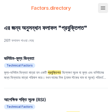
Factors.directory
nav.
Factors Directory
Quantitative Trading Factors
এর জন্য অনুসন্ধান ফলাফল "প্রযুক্তিগত"
26টি ফলাফল পাওয়া গেছে
ভলিউম-মূল্য ভিন্নতা
Technical Factors
মূল্য-ভলিউম ভিন্নতা মাত্রা হল একটি
প্রযুক্তিগত
বিশ্লেষণ সূচক যা মূল্য এবং ভলিউমের
মধ্যে ভিন্নতার মাত্রা পরিমাপ করে। যখন দামের দিক (যেমন স্টকের দাম বা সূচক) পরিবর্তনের
সাথে ভলিউম পরিবর্তনের দিক অসঙ্গতিপূর্ণ হয় তখন ভিন্নতা দেখা দেয়। এই সূচকটির লক্ষ্য হল
এই ভিন্নতা ঘটনার তীব্রতা পরিমাপ করা, যার মাধ্যমে বাজারের প্রবণতার সম্ভাব্য ঝুঁকি এবং
গতি নির্ধারণে সহায়তা করা।
আপেক্ষিক শক্তি সূচক (RSI)
Technical Factors