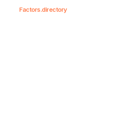
Factors.directory
Factors Dire
Quantitative
基础面因
fact
应计
其中: