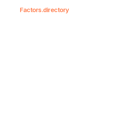
Factors.directory
Factors Dire
Quantitative
技术因子
fact
实体
实体K