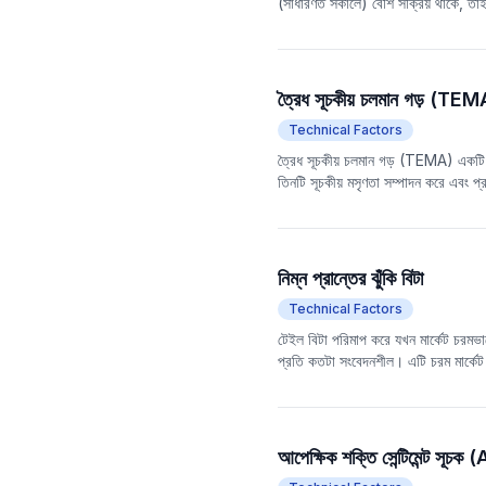
(সাধারণত সকালে) বেশি সক্রিয় থাকে, তাই
বিকেলের স্টক মূল্যের আচরণের পার্থক্য
তুল
ব্যবহার করে এবং উন্নত সংস্করণটি প্রাক
বাজারের অস্থিরতার প্রভাব দূর করে এবং মো
ত্রৈধ সূচকীয় চলমান গড় (TEMA
Technical Factors
ত্রৈধ সূচকীয় চলমান গড় (TEMA) একটি 
তিনটি সূচকীয় মসৃণতা সম্পাদন করে এবং প্
সূচকীয় চলমান গড়ের
তুলনা
য়, TEMA স্বল
প্রধানত সম্পদ মূল্যের প্রবণতার দিক এবং 
নিম্ন প্রান্তের ঝুঁকি বিটা
Technical Factors
টেইল বিটা পরিমাপ করে যখন মার্কেট চরমভাবে 
প্রতি কতটা সংবেদনশীল। এটি চরম মার্কেট মন্
টেইল বিটা মার্কেটের টেইল ঝুঁকির ক্ষেত্র
আপেক্ষিক শক্তি সেন্টিমেন্ট সূচক 