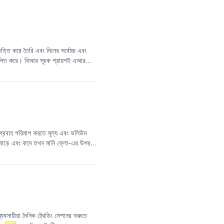
যেতে পারে। এর মুভিং এভারেজ
ারেজকে উপরের দিকে ভেদ করে, তখন এটিকে
চনা করা হয়। এই সূচকটি ট্রেন্ড-ফলোয়িং
তি করে তৈরি এবং দিনের সর্বোচ্চ এবং
িফলিত করে। বিআর সূচক প্রায়শই এআর
ঃপ্রবাহ পরিমাপ করতে মূল্য এবং ভলিউম
বাড়ে এবং কমে তখন মানি ফ্লো-এর উপর
-এর সাথে
তুলনা
করলে, MFI বাজারের
 পারে।
্যবসায়ীরা দৈনিক ট্রেডিং সেশনের শুরুতে