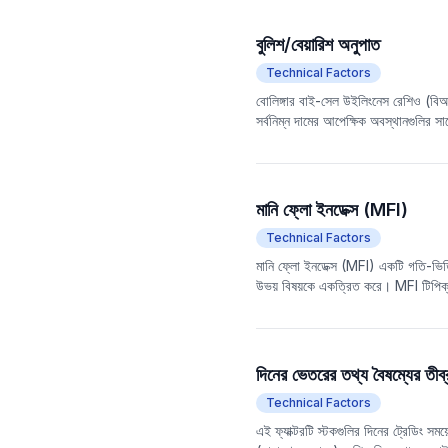
সূচককে কম ঝুঁকিপূর্ণ এলাকা হিসাবে বিবে
(DTMIMA) এর ব্যবহারের সাথে মিলিতভাবে
বুলিশ/বেয়ারিশ অনুপাত
কেনার সংকেত হিসাবে বিবেচনা করা হয়; য
Technical Factors
কৌশলগুলির জন্য উপযুক্ত এবং স্বল্প মেয়া
বোলিঙ্গার বাই-সেল উইলিংনেস রেশিও (বিআ
সর্বনিম্ন দামের আপেক্ষিক অবস্থানগুলির 
সূচকের সাথে একত্রে ব্যবহার করা হয় বাজ
মানি ফ্লো ইনডেক্স (MFI)
Technical Factors
মানি ফ্লো ইনডেক্স (MFI) একটি গতি-ভিত্ত
উভয় বিষয়কে একত্রিত করে। MFI টিপিক
ভিত্তি করে বাজারের অতি-ক্রয় এবং অতি-বি
মনোভাব এবং মানি ফ্লো সম্পর্কে আরও ব্যা
দিনের ভেতরের তথ্য বৈষম্যের তীব্র
Technical Factors
এই ফ্যাক্টরটি স্টকগুলির দিনের ট্রেডিং সময