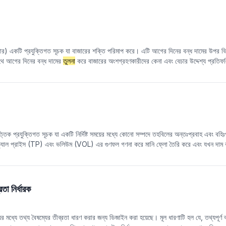
চনা করা যেতে পারে এবং +0.5 এর উপরের DTMI সূচককে উচ্চ ঝুঁকিপূর্ণ এলাকা হিসাবে বিবেচনা করা 
, একটি স্পষ্ট ক্রয় এবং বিক্রয় সংকেত তৈরি করা যেতে পারে: যখন DTMI লাইন তার মুভিং এভ
খন DTMI লাইন তার মুভিং এভারেজকে নিচের দিকে ভেদ করে, তখন এটিকে বিক্রির সংকেত হিসাবে বিবে
দে বাজারের লং-শর্ট পাওয়ারের
তুলনা
এবং সম্ভাব্য রিভার্সাল পয়েন্ট নির্ধারণে সহায়তা করতে পারে।
র) একটি প্রযুক্তিগত সূচক যা বাজারের শক্তি পরিমাপ করে। এটি আগের দিনের বন্ধ দামের উপর ভিত্
সাথে আগের দিনের বন্ধ দামের
তুলনা
করে বাজারের অংশগ্রহণকারীদের কেনা এবং বেচার উদ্দেশ্য প্রত
ারের প্রবণতা এবং সম্ভাব্য ট্রেডিং সুযোগগুলি আরও সঠিকভাবে নির্ধারণ করতে।
িক প্রযুক্তিগত সূচক যা একটি নির্দিষ্ট সময়ের মধ্যে কোনো সম্পদে তহবিলের অন্তঃপ্রবাহ এবং বহি
্যাল প্রাইস (TP) এবং ভলিউম (VOL) এর গুণফল গণনা করে মানি ফ্লো তৈরি করে এবং যখন দাম 
ক্রয়ের অবস্থা নির্ধারণ করে। শুধুমাত্র দাম বিবেচনা করে এমন রিলেটিভ স্ট্রেন্থ ইনডেক্স (RSI)
পক ধারণা দিতে পারে, যার মাধ্যমে সম্ভাব্য বিপরীত সংকেতগুলি আরও কার্যকরভাবে সনাক্ত করা যেতে
তা নির্ধারক
়ের মধ্যে তথ্য বৈষম্যের তীব্রতা ধারণ করার জন্য ডিজাইন করা হয়েছে। মূল ধারণাটি হল যে, তথ্যপূর্ণ ব