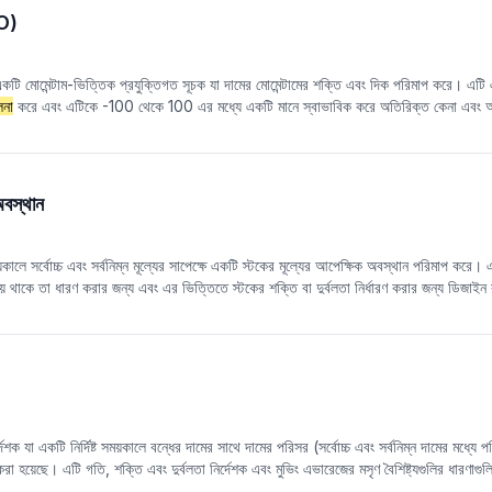
MO)
টি মোমেন্টাম-ভিত্তিক প্রযুক্তিগত সূচক যা দামের মোমেন্টামের শক্তি এবং দিক পরিমাপ করে। এটি একটি 
লনা
করে এবং এটিকে -100 থেকে 100 এর মধ্যে একটি মানে স্বাভাবিক করে অতিরিক্ত কেনা এবং অতির
া বিপরীত হওয়ার পয়েন্ট এবং মোমেন্টাম ট্রেডিংয়ের সুযোগগুলি সনাক্ত করতে সাহায্য করতে পারে। ঐ
 গতিবিধির পরিমাণ বিবেচনা না করে বরং দাম বাড়ছে বা কমছে এমন দিনের সংখ্যার উপর মনোযোগ দিয়ে
্ধতি গ্রহণ করে।
অবস্থান
়কালে সর্বোচ্চ এবং সর্বনিম্ন মূল্যের সাপেক্ষে একটি স্টকের মূল্যের আপেক্ষিক অবস্থান পরিমাপ করে। এ
য় থাকে তা ধারণ করার জন্য এবং এর ভিত্তিতে স্টকের শক্তি বা দুর্বলতা নির্ধারণ করার জন্য ডিজাইন
ক যা একটি নির্দিষ্ট সময়কালে বন্ধের দামের সাথে দামের পরিসর (সর্বোচ্চ এবং সর্বনিম্ন দামের মধ্যে
া হয়েছে। এটি গতি, শক্তি এবং দুর্বলতা নির্দেশক এবং মুভিং এভারেজের মসৃণ বৈশিষ্ট্যগুলির ধারণাগুল
গুলি অপেক্ষাকৃত স্বজ্ঞাতভাবে নির্ধারণ করতে পারে। K এবং D মান সর্বদা 0 এবং 100 এর মধ্যে ওঠান