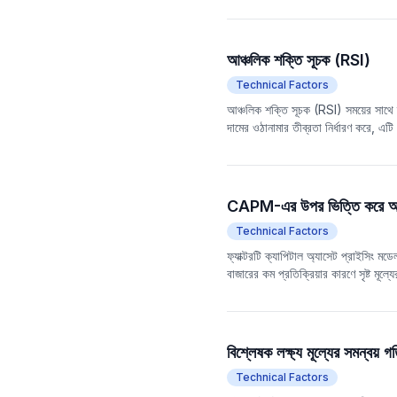
সাধারণত বাজার অতি-ক্রয় হয়েছে এমন একট
মানকে K এবং D মানের আরও একটি ভিন্নতা 
আঞ্চলিক শক্তি সূচক (RSI)
Technical Factors
আঞ্চলিক শক্তি সূচক (RSI) সময়ের সাথে দা
দামের ওঠানামার তীব্রতা নির্ধারণ করে, এটি
দামের পার্থক্য) বন্ধ দামের পরিবর্তনের প
এবং প্রবণতার একটি বাঁক নির্দেশ করতে পা
ঘাতকীয় মুভিং এভারেজ (EMA) ব্যবহার করে
থাকতে পারে।
CAPM-এর উপর ভিত্তি করে অবশিষ
Technical Factors
ফ্যাক্টরটি ক্যাপিটাল অ্যাসেট প্রাইসিং ম
বাজারের কম প্রতিক্রিয়ার কারণে সৃষ্ট মূ
আরও ধীরে ধীরে প্রতিক্রিয়া জানায়, যার
বিশ্লেষক লক্ষ্য মূল্যের সমন্বয় গ
Technical Factors