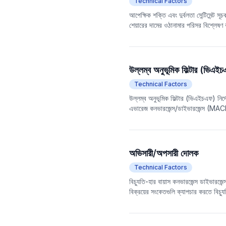
Technical Factors
আপেক্ষিক শক্তি এবং দুর্বলতা সেন্টিমেন্ট 
শেয়ারের দামের ওঠানামার পরিসর বিশ্লেষণ
তৈরি, এবং সময়কালের মধ্যে সর্বোচ্চ দাম 
সেন্টিমেন্টের পক্ষপাত প্রকাশ করে। AR সূ
উল্লম্ব অনুভূমিক ফিল্টার (ভিএই
Technical Factors
উল্লম্ব অনুভূমিক ফিল্টার (ভিএইচএফ) নির্দ
এভারেজ কনভারজেন্স/ডাইভারজেন্স (MAC
প্রবণতা বাজারে, VHF আরও কার্যকরভাবে প
উদাহরণস্বরূপ, একটি প্রবণতা বাজারে, 
নির্দেশক ব্যবহার করা যেতে পারে। VHF উল্ল
একটি প্রবণতা বা অস্থিরতার মধ্যে আছে কি
অভিসারী/অপসারী দোলক
Technical Factors
বিচ্যুতি-হার বায়াস কনভারজেন্স ডাইভারজ
বিক্রয়ের সংকেতগুলি ক্যাপচার করতে বিচ্
মসৃণকরণ এবং ডিফারেনশিয়াল অপারেশনের ম
বিপরীত পয়েন্টগুলিকে আরও ভালভাবে প্রতি