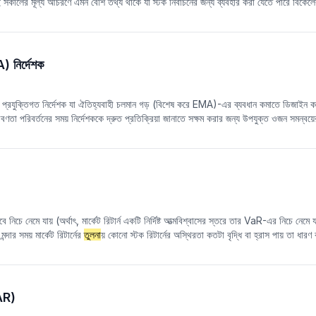
 সকালের মূল্য আচরণে এমন বেশি তথ্য থাকে যা স্টক নির্বাচনের জন্য ব্যবহার করা যেতে পারে বিকেল
না
করে তথ্যের বৈষম্যের পরিমাণ পরিমাপ করে, রাত্রিকালীন রিটার্নের প্রভাবের সাথে একত্রিত করে।
-খোলার তথ্য প্রকাশের প্রভাব আরও সঠিকভাবে প্রতিফলিত করতে রাত্রিকালীন রিটার্ন ব্যবহার করে। 
মেন্টাম প্রভাবের হস্তক্ষেপ আরও দূর করে, তথ্যের বৈষম্যের কারণে সৃষ্ট মূল্য পার্থক্যের সংকেত আ
) নির্দেশক
প্রযুক্তিগত নির্দেশক যা ঐতিহ্যবাহী চলমান গড় (বিশেষ করে EMA)-এর ব্যবধান কমাতে ডিজাইন
রবণতা পরিবর্তনের সময় নির্দেশককে দ্রুত প্রতিক্রিয়া জানাতে সক্ষম করার জন্য উপযুক্ত ওজন সমন্
্প-মেয়াদী প্রবণতা পরিবর্তনগুলি ক্যাপচার করতে আরও সুবিধাজনক এবং আরও সময়োপযোগী ট্রেড
সম্ভাব্য সমর্থন/প্রতিরোধের মাত্রা সনাক্ত করতে ব্যবহৃত হয়।
নিচে নেমে যায় (অর্থাৎ, মার্কেট রিটার্ন একটি নির্দিষ্ট আত্মবিশ্বাসের স্তরে তার VaR-এর নিচে নেমে য
দার সময় মার্কেট রিটার্নের
তুলনা
য় কোনো স্টক রিটার্নের অস্থিরতা কতটা বৃদ্ধি বা হ্রাস পায় তা 
টিতে ফোকাস করে এবং চরম মার্কেট পরিবেশে স্বতন্ত্র স্টকের কর্মক্ষমতা আরও ভালভাবে প্রতিফলিত কর
(AR)