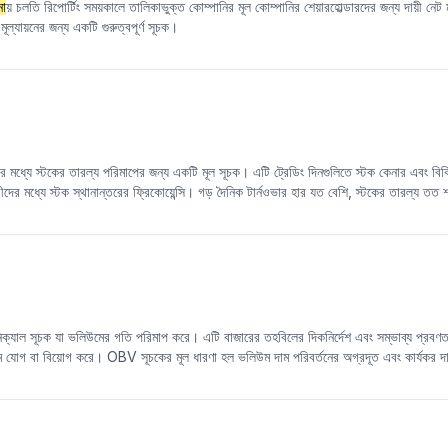
না
য় চলতি রিপোর্টিং সময়কালে তালিকাভুক্ত কোম্পানির মূল কোম্পানির শেয়ারহোল্ডারদের জন্য দায়ী নেট
ল্যায়নের জন্য একটি গুরুত্বপূর্ণ সূচক।
ময়ের মধ্যে স্টকের তারল্য পরিমাপের জন্য একটি মূল সূচক। এটি ট্রেডিং দিনগুলিতে স্টক কেনার এবং বিক্
ীদের মধ্যে স্টক স্থানান্তরের ফ্রিকোয়েন্সি। গড় দৈনিক টার্নওভার হার যত বেশি, স্টকের তারল্য তত 
র্বল এবং ট্রেডিং
তুলনা
মূলকভাবে হালকা। এই সূচকটি ব্যাপকভাবে পরিমাণগত বিনিয়োগে স্টকগুলির ট্রে
্যাল সূচক যা ভলিউমের গতি পরিমাপ করে। এটি বাজারের তহবিলের দিকনির্দেশ এবং সম্ভাব্য প্রবণ
ম যোগ বা বিয়োগ করে। OBV সূচকের মূল ধারণা হল ভলিউম দাম পরিবর্তনের অগ্রদূত এবং কার্যকর দ
ষণ করে, বর্তমান স্টক মূল্যের প্রবণতার নির্ভরযোগ্যতা যাচাই করা যেতে পারে এবং সম্ভাব্য বিপরী
মের ক্রমবর্ধমান প্রভাব আরও স্পষ্টভাবে দেখাতে পারে।