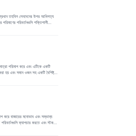
খন প্রধান তহবিল লেনদেনের উপর আধিপত্য
পরিমাণের পরিবর্তনগুলি শক্তিশালী
 এই সিঙ্ক্রোনাইজেশন
তুলনা
মূলকভাবে দুর্বল
ে বিবেচনা করা যেতে পারে। মান যত বেশি,
র মাত্রা পরিমাপ করে এবং এটিকে একটি
 করা হয় এবং সমান ওজন সহ একটি বৈশিষ্ট্য
বং রেফারেন্স মূল্যের মধ্যে লোগারিদমিক
 মেয়াদে স্বতন্ত্র স্টকের মূল্যে বিদ্যমান
রিমাপ করে বাজারের মনোভাব এবং সম্ভাব্য
পরিবর্তনগুলি ক্যাপচার করতে এবং স্টক
 করে। মান +1 এর যত কাছাকাছি, লং
াবে বলতে গেলে, -0.5 এর নিচের DTMI