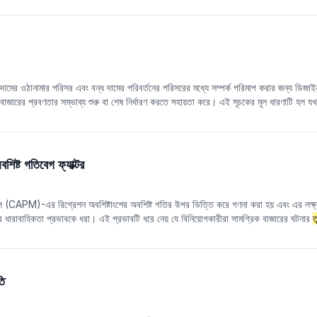
ি সংকেত হিসাবে বিবেচিত হয়, যেখানে 30 এর কম D মান সাধারণত বাজার অতি-বিক্রয় হয়েছে এমন
নির্দেশক হিসাবে ধরা হয়, যা আরও সংবেদনশীলভাবে স্বল্প-মেয়াদী গতিকে ধারণ করতে পারে।
মের ওঠানামার পরিসর এবং বন্ধ দামের পরিবর্তনের পরিসরের মধ্যে সম্পর্ক পরিমাপ করার জন্য ডিজাইন ক
 বাজারের প্রবণতার সম্ভাব্য শুরু বা শেষ নির্ধারণ করতে সহায়তা করে। এই সূচকের মূল ধারণাটি হল যখন
রিসরের (আজকের বন্ধ দাম এবং গতকালের বন্ধ দামের মধ্যে পার্থক্য)
তুলনা
য় বড় হয়, তখন এটি নির্দে
রে। RSI প্রকৃত পরিসরের ধারণাটিকে একত্রিত করে এবং নয়েজ কমাতে এবং সম্ভাব্য প্রবণতা পরিবর্তন
। নির্দেশকের মান যত বেশি, বন্ধ দামের পরিবর্তনের
তুলনা
য় বাজারের ওঠানামার পরিসর তত বেশি, এব
্ট গতিবেগ ফ্যাক্টর
ডেল (CAPM)-এর রিগ্রেশন অবশিষ্টাংশের অবশিষ্ট গতির উপর ভিত্তি করে গণনা করা হয় এবং এর লক্ষ্য হ
ল্যের ধারাবাহিকতা প্রভাবকে ধরা। এই প্রভাবটি ধরে নেয় যে বিনিয়োগকারীরা সামগ্রিক বাজারের ঘটনার
ত
 ফলে সময়ের সাথে সাথে তথ্য প্রকাশের দিকে স্টকের দাম চলতে থাকে।
তি