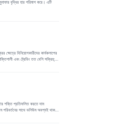
 মুনাফার বৃদ্ধির হার পরিমাপ করে। এটি
রির ক্ষেত্রে বিনিয়োগকারীদের কার্যকলাপের
শক্তিশালী এবং ট্রেডিং তত বেশি সক্রিয়;
ডিং কার্যকলাপ এবং সম্ভাব্য লেনদেন খরচ
তার শক্তি প্রতিফলিত করতে দাম
াম পরিবর্তনের সাথে ভলিউম অবশ্যই থাকতে
ত সংকেত সনাক্ত করা যেতে পারে। শুধুমাত্র