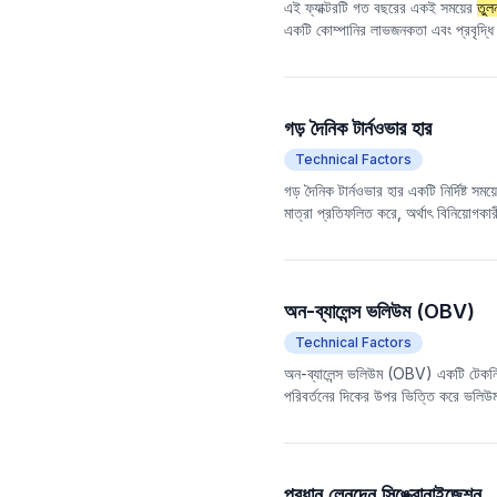
এই ফ্যাক্টরটি গত বছরের একই সময়ের
তুল
একটি কোম্পানির লাভজনকতা এবং প্রবৃদ্ধি মূ
গড় দৈনিক টার্নওভার হার
Technical Factors
গড় দৈনিক টার্নওভার হার একটি নির্দিষ্ট স
মাত্রা প্রতিফলিত করে, অর্থাৎ বিনিয়োগকার
বিপরীতভাবে, এটি নির্দেশ করে যে তারল্য দু
মূল্যায়ন করতে ব্যবহৃত হয়।
অন-ব্যালেন্স ভলিউম (OBV)
Technical Factors
অন-ব্যালেন্স ভলিউম (OBV) একটি টেকনিক
পরিবর্তনের দিকের উপর ভিত্তি করে ভলিউ
হবে। OBV-এর পরিবর্তনশীল প্রবণতা বিশ্লে
ভলিউম পর্যবেক্ষণ করার
তুলনা
য়, OBV ভলিউ
প্রধান লেনদেন সিঙ্ক্রোনাইজেশন