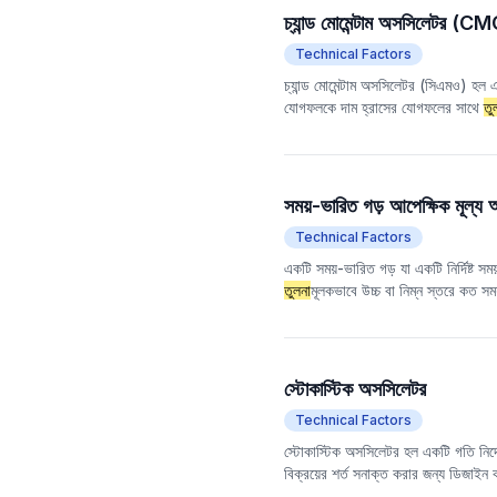
চ্যান্ড মোমেন্টাম অসসিলেটর (C
Technical Factors
চ্যান্ড মোমেন্টাম অসসিলেটর (সিএমও) হল এক
যোগফলকে দাম হ্রাসের যোগফলের সাথে
তু
করে। সিএমও ব্যবসায়ীদের সম্ভাব্য প্রবণত
(আরএসআই)-এর
তুলনা
য়, সিএমও দামের
মোমেন্টাম পরিমাপের জন্য আরও সরাসরি পদ
সময়-ভারিত গড় আপেক্ষিক মূল্য 
Technical Factors
একটি সময়-ভারিত গড় যা একটি নির্দিষ্ট সময
তুলনা
মূলকভাবে উচ্চ বা নিম্ন স্তরে কত সম
স্টোকাস্টিক অসসিলেটর
Technical Factors
স্টোকাস্টিক অসসিলেটর হল একটি গতি নির্দেশ
বিক্রয়ের শর্ত সনাক্ত করার জন্য ডিজাইন কর
বাজারের গতি এবং সম্ভাব্য বিপরীত বিন্দু