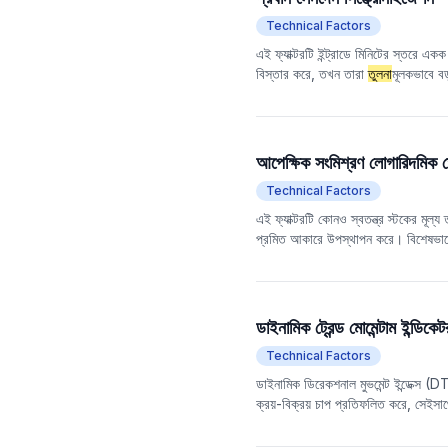
Technical Factors
এই ফ্যাক্টরটি ইন্ট্রাডে মিনিটের স্তরে 
বিস্তার করে, তখন তারা
তুলনা
মূলকভাবে ব
সিঙ্ক্রোনাইজেশন দেখায়। বিপরীতভাবে, যদি 
হবে। অতএব, এই ফ্যাক্টরটিকে ইন্ট্রাডে ট্
লেনদেনের ছন্দ নিয়ন্ত্রণ করার জন্য প্রধা
আপেক্ষিক সংমিশ্রণ লোগারিদমিক স্প
Technical Factors
এই ফ্যাক্টরটি কোনও স্বতন্ত্র স্টকের মূল্য 
প্রমিত আকারে উপস্থাপন করে। বিশেষভাবে, প্
সংমিশ্রণ তৈরি করা হয়। এই সংমিশ্রণের নেট 
পার্থক্য গণনা করা হয় এবং প্রমিতকরণের মাধ্য
থাকতে পারে এমন অতিরিক্ত বিচ্যুতি বা রিগ
ডাইনামিক ট্রেন্ড মোমেন্টাম ইন্ড
Technical Factors
ডাইনামিক ডিরেকশনাল মুভমেন্ট ইন্ডেক্স 
ক্রয়-বিক্রয় চাপ প্রতিফলিত করে, সেইস
কেনার এবং বিক্রির সময় নির্ধারণে সহায
পজিশনের জন্য বাজারের মনোভাব তত শক্ত