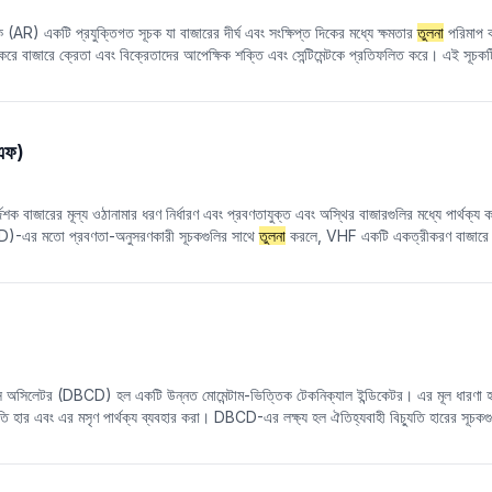
সূচক (AR) একটি প্রযুক্তিগত সূচক যা বাজারের দীর্ঘ এবং সংক্ষিপ্ত দিকের মধ্যে ক্ষমতার
তুলনা
পরিমাপ কর
 করে বাজারে ক্রেতা এবং বিক্রেতাদের আপেক্ষিক শক্তি এবং সেন্টিমেন্টকে প্রতিফলিত করে। এই সূচ
এবং খোলার দামের মধ্যে পার্থক্যের যোগফল, সেইসাথে খোলার দাম এবং সর্বনিম্ন দামের মধ্যে পার্থক্যে
চক অতিরিক্ত কেনা এবং অতিরিক্ত বিক্রি হওয়ার অঞ্চল, সেইসাথে সম্ভাব্য বিপরীতমুখী হওয়ার সুযোগ 
চএফ)
েশক বাজারের মূল্য ওঠানামার ধরণ নির্ধারণ এবং প্রবণতাযুক্ত এবং অস্থির বাজারগুলির মধ্যে পার্থক্য
D)-এর মতো প্রবণতা-অনুসরণকারী সূচকগুলির সাথে
তুলনা
করলে, VHF একটি একত্রীকরণ বাজারে মি
্রবণতার শক্তি আলাদা করতে পারে এবং বিনিয়োগকারীদের উপযুক্ত ট্রেডিং কৌশল বা প্রযুক্তিগত স
MACD-এর মতো প্রবণতা-অনুসরণকারী সূচক ব্যবহার করা যেতে পারে; একটি অস্থির বাজারে, আপেক্
ম্ব মূল্য ওঠানামা (অর্থাৎ মূল্য পরিসীমা) এবং অনুভূমিক মূল্য ওঠানামা (অর্থাৎ মূল্য পরিবর্তনের য
না তা নির্ধারণ করে।
েন্স অসিলেটর (DBCD) হল একটি উন্নত মোমেন্টাম-ভিত্তিক টেকনিক্যাল ইন্ডিকেটর। এর মূল ধারণা হ
যুতি হার এবং এর মসৃণ পার্থক্য ব্যবহার করা। DBCD-এর লক্ষ্য হল ঐতিহ্যবাহী বিচ্যুতি হারের সূচক
াধ্যমে গোলমাল কমানো এবং সংকেতটিকে আরও স্পষ্ট এবং স্থিতিশীল করা। সরাসরি বিচ্যুতি হার ব্য
ফলিত করতে পারে এবং কিছু মিথ্যা সংকেত কার্যকরভাবে ফিল্টার করতে পারে।