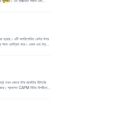
ের
তুলনা
য়। এই ফ্যাক্টরটি সকাল এবং
 আসল APM ফ্যাক্টর সকালের রিটার্ন
রিগ্রেশন পদ্ধতির মাধ্যমে সামগ্রিক
রও কার্যকরভাবে বের করা যেতে পারে।
 করা হয়েছে। এটি অপরিশোধিত ডেটার উপর
বয়ের সাথে একত্রিত করে। একক এবং দ্বৈত
িং সংকেত সরবরাহ করতে পারে। TEMA
ায়) তখন কোনো স্টক মার্কেটের রিটার্নের
ধারণ করে। প্রথাগত CAPM বিটার বিপরীতে,
তে পারে।