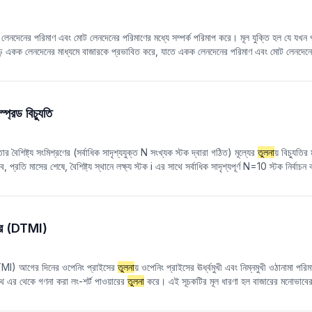
একক লেনদেনের পরিমাণ এবং মোট লেনদেনের পরিমাণের মধ্যে সম্পর্ক পরিমাপ করে। মূল যুক্তি হল যে য
ড় একক লেনদেনের মাধ্যমে বাজারকে প্রভাবিত করে, যাতে একক লেনদেনের পরিমাণ এবং মোট লেনদেনের 
বাজারের লেনদেনগুলি খুচরা বিনিয়োগকারী বা প্রোগ্রাম্যাটিক ট্রেডিং দ্বারা বেশি প্রভাবিত হয় তবে
রেডিং আচরণের উপর প্রধান তহবিলগুলির প্রভাব পরিমাপ করার জন্য একটি গুরুত্বপূর্ণ নির্দেশক হিসাব
ন তহবিলগুলির ক্ষমতা তত বেশি।
্রেড বিচ্যুতি
তার বৈশিষ্ট্য সংমিশ্রণের (সর্বাধিক সাদৃশ্যযুক্ত N সংখ্যক স্টক দ্বারা গঠিত) মূল্যের
তুলনা
য় বিচ্যুতি
রতি মাসের শেষে, বৈশিষ্ট্য স্থানে লক্ষ্য স্টক i এর সাথে সর্বাধিক সাদৃশ্যপূর্ণ N=10 স্টক নির্বাচন
ভ্যালু মূল্যকে লক্ষ্য স্টক i এর রেফারেন্স মূল্য হিসাবে ব্যবহার করা হয়। পরবর্তীতে, লক্ষ্য স্টক i এ
মে চূড়ান্ত আপেক্ষিক সংমিশ্রণ লোগারিদমিক মূল্যের পার্থক্য বিচ্যুতি পাওয়া যায়। এই ফ্যাক্টরটি স্বল্প
্রেশন বৈশিষ্ট্যগুলি ক্যাপচার করার জন্য ডিজাইন করা হয়েছে।
িকেটর (DTMI)
(DTMI) আগের দিনের ওপেনিং প্রাইসের
তুলনা
য় ওপেনিং প্রাইসের ঊর্ধ্বমুখী এবং নিম্নমুখী ওঠানামা প
াথে এর থেকে গণনা করা লং-শর্ট পাওয়ারের
তুলনা
করে। এই সূচকটির মূল ধারণা হল বাজারের মনোভাবের 
়তা করতে ওপেনিং প্রাইসের ওঠানামা ব্যবহার করা। DTMI সূচকের মান -1 এবং +1 এর মধ্যে ওঠানামা
িশালী এবং -1 এর যত কাছাকাছি, শর্ট পজিশনের জন্য বাজারের মনোভাব তত শক্তিশালী। সাধারণভ