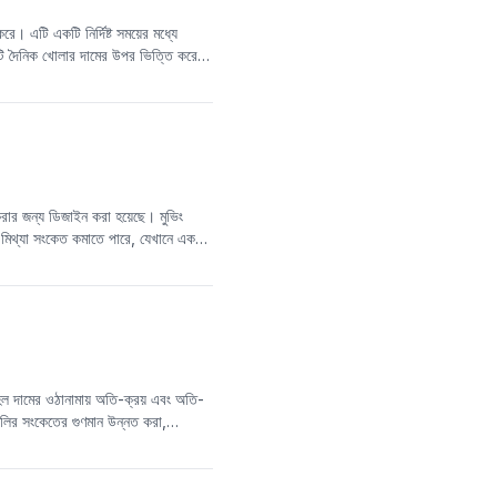
ে। এটি একটি নির্দিষ্ট সময়ের মধ্যে
কটি দৈনিক খোলার দামের উপর ভিত্তি করে
র যোগফল গণনা করে, যার মাধ্যমে বাজারের
নির্ধারণে সাহায্য করতে পারে।
 করার জন্য ডিজাইন করা হয়েছে। মুভিং
থ্যা সংকেত কমাতে পারে, যেখানে একটি
ূচক নির্বাচন করতে সাহায্য করতে পারে।
ষিক শক্তি সূচক (RSI)-এর মতো অস্থিরতা
োগফল) এর অনুপাত মূল্যায়ন করে বাজার
ল দামের ওঠানামায় অতি-ক্রয় এবং অতি-
গুলির সংকেতের গুণমান উন্নত করা,
বহারের
তুলনা
য়, DBCD দামের সম্ভাব্য