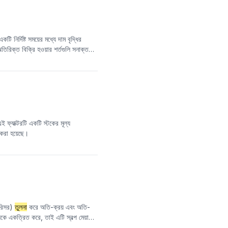
নির্দিষ্ট সময়ের মধ্যে দাম বৃদ্ধির
িক্ত বিক্রি হওয়ার শর্তগুলি সনাক্ত
তিহ্যবাহী আপেক্ষিক শক্তি সূচক
 এবং মোট দিনের সংখ্যার সাথে
তুলনা
করে
ই ফ্যাক্টরটি একটি স্টকের মূল্য
 করা হয়েছে।
 পরিসর)
তুলনা
করে অতি-ক্রয় এবং অতি-
িকে একত্রিত করে, তাই এটি স্বল্প মেয়াদে
ামা করে, যেখানে 70 এর বেশি D মান