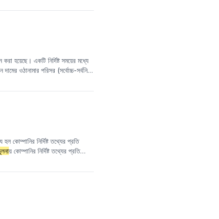
 একটি সংকেত হিসাবে বিবেচিত হয়। J
রা হয়েছে। একটি নির্দিষ্ট সময়ের মধ্যে
 দামের ওঠানামার পরিসর (সর্বোচ্চ-সর্বনিম্ন
শ করে যে বাজারে শক্তিশালী অস্থিরতা রয়েছে
গুলি সনাক্ত করতে স্মুথিংয়ের জন্য
ং প্রবণতা বিপরীত হওয়ার সম্ভাবনা
ল কোম্পানির নির্দিষ্ট তথ্যের প্রতি
ুলনা
য় কোম্পানির নির্দিষ্ট তথ্যের প্রতি